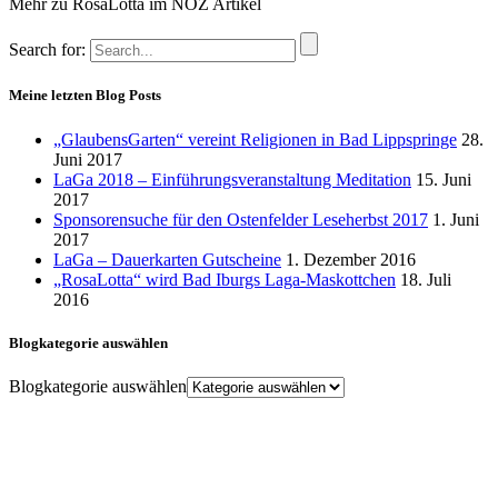
Mehr zu RosaLotta im NOZ Artikel
Search for:
Meine letzten Blog Posts
„GlaubensGarten“ vereint Religionen in Bad Lippspringe
28.
Juni 2017
LaGa 2018 – Einführungsveranstaltung Meditation
15. Juni
2017
Sponsorensuche für den Ostenfelder Leseherbst 2017
1. Juni
2017
LaGa – Dauerkarten Gutscheine
1. Dezember 2016
„RosaLotta“ wird Bad Iburgs Laga-Maskottchen
18. Juli
2016
Blogkategorie auswählen
Blogkategorie auswählen
Tel.: +49 (0) 541-350 260
Fax: +49 (0) 541-350 2626
Klaus Rüther
Seminarstr. 13/14