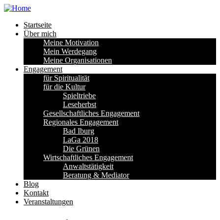
Startseite
Über mich
Meine Motivation
Mein Werdegang
Meine Organisationen
Engagement
für Spiritualität
für die Kultur
Spieltriebe
Leseherbst
Gesellschaftliches Engagement
Regionales Engagement
Bad Iburg
LaGa 2018
Die Grünen
Wirtschaftliches Engagement
Anwaltstätigkeit
Beratung & Mediator
Blog
Kontakt
Veranstaltungen